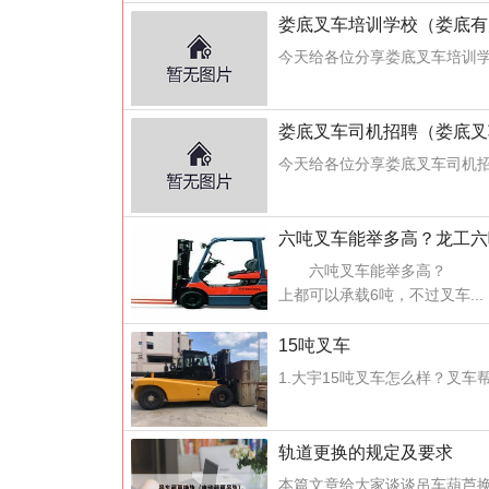
娄底叉车培训学校（娄底有
今天给各位分享娄底叉车培训学
娄底叉车司机招聘（娄底叉
今天给各位分享娄底叉车司机招
六吨叉车能举多高？龙工六
六吨叉车能举多高？ 6吨升
上都可以承载6吨，不过叉车...
15吨叉车
1.大宇15吨叉车怎么样？叉
轨道更换的规定及要求
本篇文章给大家谈谈吊车葫芦换轨