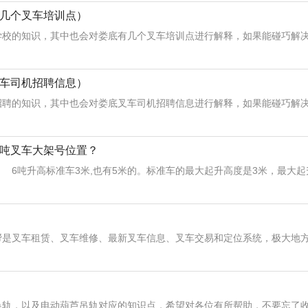
几个叉车培训点）
校的知识，其中也会对娄底有几个叉车培训点进行解释，如果能碰巧解决.
车司机招聘信息）
聘的知识，其中也会对娄底叉车司机招聘信息进行解释，如果能碰巧解决你
吨叉车大架号位置？
高标准车3米,也有5米的。标准车的最大起升高度是3米，最大起升高
车帮是叉车租赁、叉车维修、最新叉车信息、叉车交易和定位系统，极大地方便
，以及电动葫芦吊轨对应的知识点，希望对各位有所帮助，不要忘了收藏本站喔