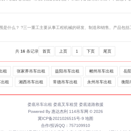
围是什么？ ?三一重工主要从事工程机械的研发、制造和销售。产品包括工
共
16
条记录
首页
上页
1
下页
尾页
出租
张家界吊车出租
益阳吊车出租
郴州吊车出租
岳
车出租
湘西吊车出租
常德吊车出租
永州吊车出租
衡阳
娄底吊车出租
娄底叉车租赁
娄底道路救援
Powered By 惠达杰利 114吊车网 © 2026
冀ICP备2021026515号-9
地图
合作/投诉QQ：757109910