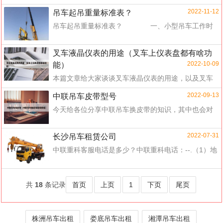
了收...
2022-11-12
吊车起吊重量标准表？
吊车起吊重量标准表？ 一、小型吊车工作时
大臂伸长距离和所吊物体重量的关系。 理论上，
小型吊车或汽车吊吨位乘以3，再除以要吊的重量就能
叉车液晶仪表的用途（叉车上仪表盘都有啥功
得出大臂距离，...
2022-10-09
能）
本篇文章给大家谈谈叉车液晶仪表的用途，以及叉车
上仪表盘都有啥功能对应的知识点，希望对各位有所
2022-09-13
中联吊车皮带型号
帮助，不要忘了收藏本站喔。合力叉车仪表...
今天给各位分享中联吊车换皮带的知识，其中也会对
中联吊车换皮带视频教程进行解释，如果能碰巧解决
你现在面临的问题，别忘了关注本站，现在...
2022-07-31
长沙吊车租赁公司
中联重科客服电话是多少？中联重科电话：--.（1）地
址：湖南省长沙市银盆南路（中联科技园）；(2) 传
真：-；(3) 邮政编码：。中联重科分...
共
18
条记录
首页
上页
1
下页
尾页
株洲吊车出租
娄底吊车出租
湘潭吊车出租