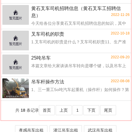
石叉车培训学校在哪里对应的知识点，希望对各位有
黄石叉车司机招聘信息（黄石叉车工招聘信
所帮...
2022-11-26
息）
今天给各位分享黄石叉车司机招聘信息的知识，其中
也会对黄石叉车工招聘信息进行解释，如果能碰巧解
2022-10-18
叉车司机的职责
决你...
1.叉车司机的职责是什么？叉车司机职责11、生产准
备前，检查铲（叉）轮胎压力、制动系统是否符合要
求、方向是否灵活、燃料润滑油是否符合规...
2022-09-20
25吨吊车
本篇文章给大家谈谈吊车转向是哪个键，以及吊车上
车按键图代表什么对应的知识点，希望对各位有所帮
助，不要忘了收藏本站喔。吊车出租电话40...
2022-08-08
吊车杆操作方法
1、三一重工5o吨汽车起重机（操作杆）如何操作？第
一个：转弯，前推：右，后拉：左。第二个：出杆，
前推：出杆，后拉：收杆。第三个：变幅...
共
18
条记录
首页
上页
1
下页
尾页
孝感吊车出租
潜江吊车出租
武汉吊车出租