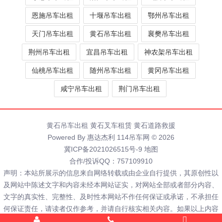
恩施吊车出租
十堰吊车出租
鄂州吊车出租
天门吊车出租
黄石吊车出租
襄樊吊车出租
荆州吊车出租
宜昌吊车出租
神农架吊车出租
仙桃吊车出租
随州吊车出租
黄冈吊车出租
咸宁吊车出租
荆门吊车出租
黄石吊车出租
黄石叉车租赁
黄石道路救援
Powered By 惠达杰利 114吊车网 © 2026
冀ICP备2021026515号-9
地图
合作/投诉QQ：757109910
声明：本站所展示的信息来自网络转载或由企业自行提供，其原创性以
及网站中陈述文字和内容未经本网站证实，对网站全部或者部分内容、
文字的真实性、完整性、及时性本网站不作任何保证或承诺，不承担任
何保证责任，请读者仅作参考，并请自行核实相关内容。如果以上内容
侵犯您的版权或者非授权发布和其它问题请联系客服删除，谢谢。