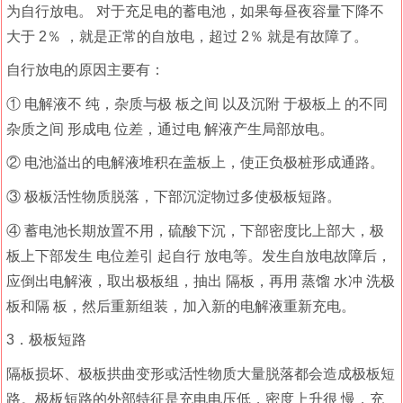
为自行放电。 对于充足电的蓄电池，如果每昼夜容量下降不
大于 2％ ，就是正常的自放电，超过 2％ 就是有故障了。
自行放电的原因主要有：
① 电解液不 纯，杂质与极 板之间 以及沉附 于极板上 的不同
杂质之间 形成电 位差，通过电 解液产生局部放电。
② 电池溢出的电解液堆积在盖板上，使正负极桩形成通路。
③ 极板活性物质脱落，下部沉淀物过多使极板短路。
④ 蓄电池长期放置不用，硫酸下沉，下部密度比上部大，极
板上下部发生 电位差引 起自行 放电等。发生自放电故障后，
应倒出电解液，取出极板组，抽出 隔板，再用 蒸馏 水冲 洗极
板和隔 板，然后重新组装，加入新的电解液重新充电。
3．极板短路
隔板损坏、极板拱曲变形或活性物质大量脱落都会造成极板短
路。极板短路的外部特征是充电电压低，密度上升很 慢，充