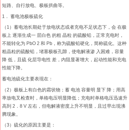
短路、自行放电、极板拱曲等。
1． 蓄电池极板硫化
（1）蓄电池长期处于放电状态或者充电不足状态下，会 在极
板上 逐渐生成一 层白色 的粗 晶粒 的硫酸铅，正常充电时，
不能转化为 PbO 2 和 Pb，称为硫酸铅硬化，简称硫化。这种
粗晶粒的硫酸铅，堵塞极板孔隙，使电解液渗 入困难，容量
降 低，且硫 化层导电性 差，内阻显著增大，起动性能和充电
性能下降。
蓄电池硫化主要表现在：
（2）极板上有白色的霜状物；蓄 电池 容量明 显下 降；用高
率放电叉检查时，单格电压明显降低；充电时单格电压迅速升
高到 2．8 V 左右，但电解液密度上升不明显，且过早出现沸
腾现象。
（3）硫化的原因主要是：