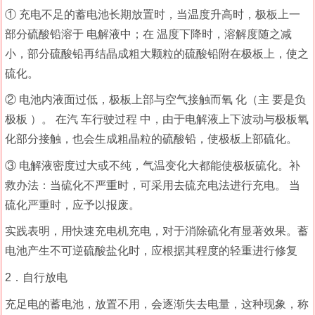
① 充电不足的蓄电池长期放置时，当温度升高时，极板上一
部分硫酸铅溶于 电解液中；在 温度下降时，溶解度随之减
小，部分硫酸铅再结晶成粗大颗粒的硫酸铅附在极板上，使之
硫化。
② 电池内液面过低，极板上部与空气接触而氧 化（主 要是负
极板 ）。 在汽 车行驶过程 中，由于电解液上下波动与极板氧
化部分接触，也会生成粗晶粒的硫酸铅，使极板上部硫化。
③ 电解液密度过大或不纯，气温变化大都能使极板硫化。补
救办法：当硫化不严重时，可采用去硫充电法进行充电。 当
硫化严重时，应予以报废。
实践表明，用快速充电机充电，对于消除硫化有显著效果。蓄
电池产生不可逆硫酸盐化时，应根据其程度的轻重进行修复
2．自行放电
充足电的蓄电池，放置不用，会逐渐失去电量，这种现象，称