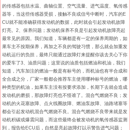
的传感器包括水温、曲轴位置、空气流量、进气温度、氧传感
器等，当这些传感器受损，接触不良或信号中断时，汽车的E
CU就不能准确获得发动机的数据，此时就会引起发动机故障
灯亮。2、保养问题；发动机保养不良是引起发动机故障亮起
最常见的原因。我们知道，车辆都是有一定的保养周期的，如
果车主不按期保养，再加之不良的驾驶习惯，那么就会加重发
动机运行的负担，最终只能通过故障灯来提醒你该去关心下你
的爱车了3、油质问题；这里说的油质包括燃油和机油，我们
知道，汽车加注的燃油一般是有标号的，而机油也有半合成和
全合成之分，厂家一般都会推荐车主使用哪种标号的燃油，哪
种类型的机油，如果车主没有按要求添加，长期下去就会造成
发动机的磨损，那故障灯亮也不怪谁了。混合气燃烧不良；发
动机的火花塞故障、点火线圈故障、燃油泵故障、油路堵塞等
都会引起发动机混合气燃烧不良。混合气燃烧不良带来就是发
动机积碳或爆震问题，而这些最终会被发动机的氧传感器监测
到，报告给ECU后，自然是亮起故障灯以示警告进气问题；